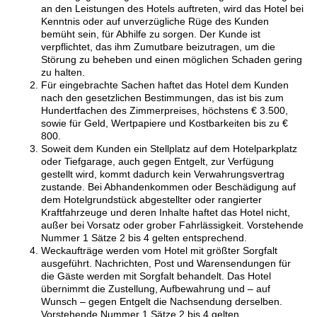
an den Leistungen des Hotels auftreten, wird das Hotel bei
Kenntnis oder auf unverzügliche Rüge des Kunden
bemüht sein, für Abhilfe zu sorgen. Der Kunde ist
verpflichtet, das ihm Zumutbare beizutragen, um die
Störung zu beheben und einen möglichen Schaden gering
zu halten.
Für eingebrachte Sachen haftet das Hotel dem Kunden
nach den gesetzlichen Bestimmungen, das ist bis zum
Hundertfachen des Zimmerpreises, höchstens € 3.500,
sowie für Geld, Wertpapiere und Kostbarkeiten bis zu €
800.
Soweit dem Kunden ein Stellplatz auf dem Hotelparkplatz
oder Tiefgarage, auch gegen Entgelt, zur Verfügung
gestellt wird, kommt dadurch kein Verwahrungsvertrag
zustande. Bei Abhandenkommen oder Beschädigung auf
dem Hotelgrundstück abgestellter oder rangierter
Kraftfahrzeuge und deren Inhalte haftet das Hotel nicht,
außer bei Vorsatz oder grober Fahrlässigkeit. Vorstehende
Nummer 1 Sätze 2 bis 4 gelten entsprechend.
Weckaufträge werden vom Hotel mit größter Sorgfalt
ausgeführt. Nachrichten, Post und Warensendungen für
die Gäste werden mit Sorgfalt behandelt. Das Hotel
übernimmt die Zustellung, Aufbewahrung und – auf
Wunsch – gegen Entgelt die Nachsendung derselben.
Vorstehende Nummer 1 Sätze 2 bis 4 gelten