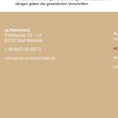
übrigen gelten die gesetzlichen Vorschriften.
ALPENSONNE
A
Freihausstr. 12 – 14
F
83707 Bad Wiessee
A
+ 49 8022 50 937 0
I
INFO@DIE-ALPENSONNE.DE
D