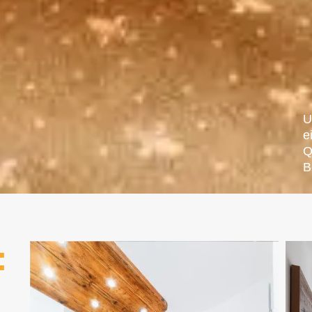
U
e
Q
B
: